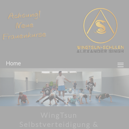
≡
Home
WingTsun
Selbstverteidigung &