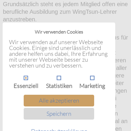
Grundsätzlich steht es jedem Mitglied offen eine
berufliche Ausbildung zum WingTsun-Lehrer
anzustreben.
Für jede der zwölf Leistungsstufen, die es
Wir verwenden Cookies
innerhalb des WingTsun Ausbildungssystems für
Wir verwenden auf unserer Webseite
Kinder und Erwachsene gibt, existiert eine
Cookies. Einige sind unerlässlich und
abschließende Prüfung. Deren Bestehen ist
andere helfen uns dabei, Ihre Erfahrung
mit unserer Webseite besser zu
Voraussetzung dafür, um in den nächsthöheren
verstehen und zu verbessern.
Leistungslevel aufzusteigen. Das Bestehen aller
Level ermöglicht wiederum, letztlich die engere
Berufsausbildung zum WingTsun- Übungsleiter
Essenziell
Statistiken
Marketing
und -Trainer beginnen zu dürfen. Die Prüfungen
im WingTsun-Ausbildungssystem sind dabei
Alle akzeptieren
nicht nur eine Voraussetzung für die engere
Speichern
Berufsausbildung, sondern beinhalten schon
den Unterrichtsstoff, den das Lehrerpersonal an
seine Schüler unterrichten soll. Die Prüfungen