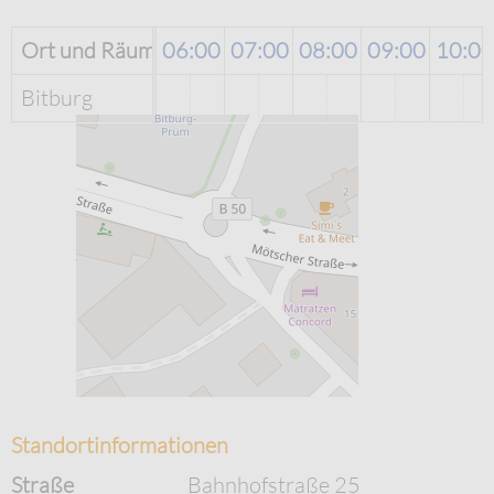
00
Ort und Räume
04:00
05:00
06:00
07:00
08:00
09:00
10:00
Bitburg
Standortinformationen
Straße
Bahnhofstraße 25