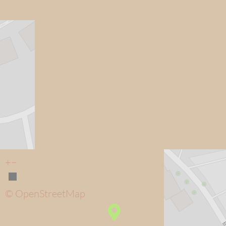
+
−
© OpenStreetMap