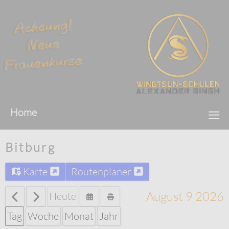
≡
Home
Bitburg
Karte
Routenplaner
August 9 2026
Heute
Tag
Woche
Monat
Jahr