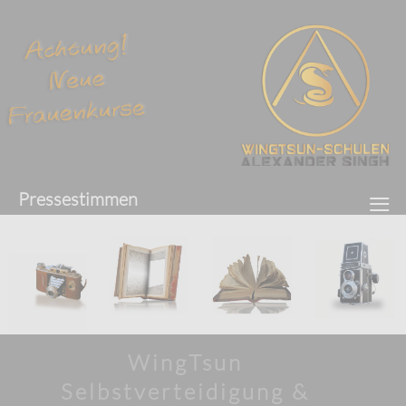
≡
Pressestimmen
WingTsun
Selbstverteidigung &