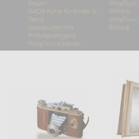
Frauen
WingTsun-
GADS-Kurse für Kinder &
Wittlich
Teens
WingTsun-
Spezialunterricht
Bitburg
Prüfungslehrgang
WingTsun-Kalender