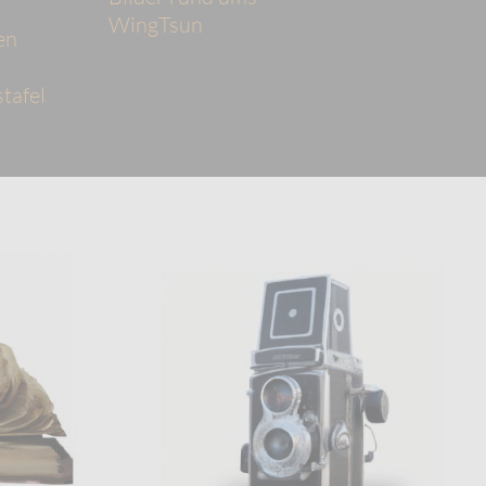
WingTsun
en
tafel