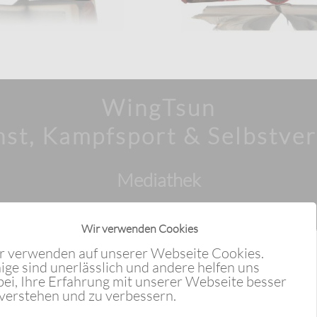
WingTsun
st, Kampfsport & Selbstver
Mediathek
Wir verwenden Cookies
r verwenden auf unserer Webseite Cookies.
nsrück aktuell VG Traben-
ige sind unerlässlich und andere helfen uns
bei, Ihre Erfahrung mit unserer Webseite besser
h Ausgabe 29/2022
 verstehen und zu verbessern.