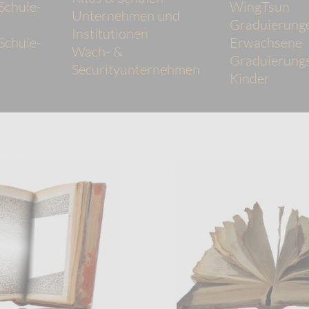
Schule-
WingTsun
Unternehmen und
Graduierung
Institutionen
Schule-
Erwachsene
Wach- &
Graduierungs
Securityunternehmen
Kinder