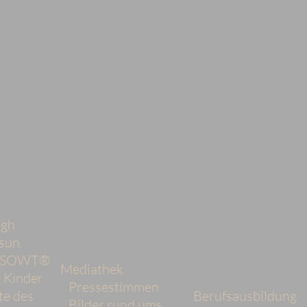
ngh
sun
d SOWT®
Mediathek
 Kinder
Pressestimmen
te des
Berufsausbildung
Bilder rund ums