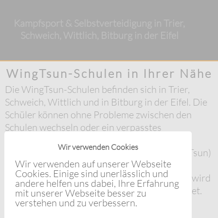
Kampfsport & Selbstverteidigung in Trier,
Schweich, Wittlich, Bitburg in der Eifel
WingTsun-Schulen in Ihrer Nähe
Die WingTsun-Schulen befinden sich in Trier,
Schweich, Wittlich und in Bitburg in der Eifel. Die
Schüler können ohne Probleme zwischen den
Schulen wechseln oder ein verpasstes
Selbstverteidigungstraining in einer anderen
Wir verwenden Cookies
Mitgliedsschule der SOWT (Schools of WingTsun)
Wir verwenden auf unserer Webseite
auch WTSAS (WingTsun-Schulen-Alexander
Cookies. Einige sind unerlässlich und
Singh) nachholen. Der Kampfsportunterricht wird
andere helfen uns dabei, Ihre Erfahrung
in der Regel von Alexander Singh selbst geleitet.
mit unserer Webseite besser zu
verstehen und zu verbessern.
Sein Ziel ist es, dass WingTsun auf höchstem
Niveau zu unterrichten. Für Schüler gilt die