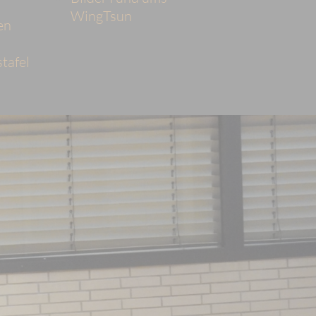
WingTsun
en
tafel