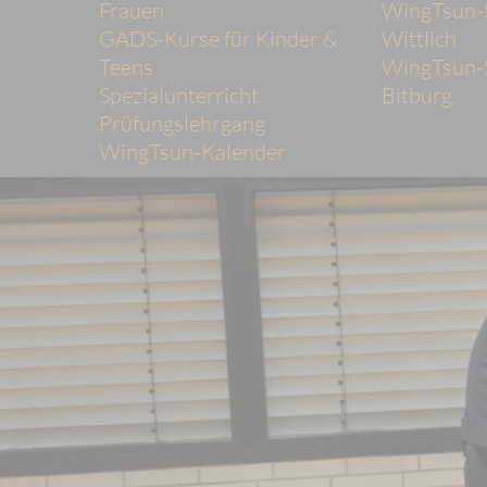
Frauen
WingTsun-
GADS-Kurse für Kinder &
Wittlich
Teens
WingTsun-
Spezialunterricht
Bitburg
Prüfungslehrgang
WingTsun-Kalender