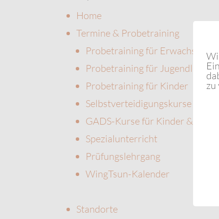
Home
Termine & Probetraining
Probetraining für Erwachsene
Wi
Ein
Probetraining für Jugendliche
da
zu
Probetraining für Kinder
Selbstverteidigungskurse für F
GADS-Kurse für Kinder & Teen
Spezialunterricht
Prüfungslehrgang
WingTsun-Kalender
Standorte