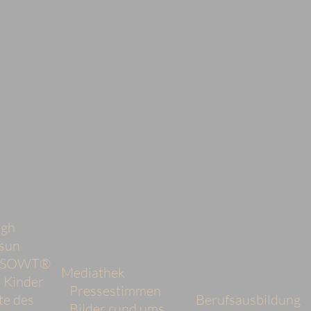
ngh
sun
d SOWT®
Mediathek
 Kinder
Pressestimmen
te des
Berufsausbildung
Bilder rund ums