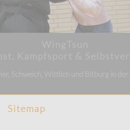
WingTsun
st, Kampfsport & Selbstver
rier, Schweich, Wittlich und Bitburg in der 
Sitemap