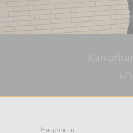
Kampfkun
in T
Hauptmenü