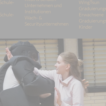
Schule-
WingTsun
Unternehmen und
Graduierung
Institutionen
Schule-
Erwachsene
Wach- &
Graduierungs
Securityunternehmen
Kinder