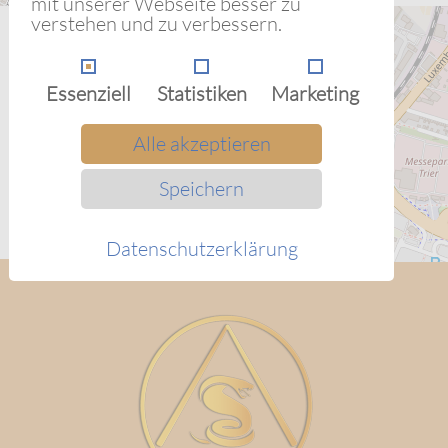
mit unserer Webseite besser zu
verstehen und zu verbessern.
Straße
Ottostraße 29
Essenziell
Statistiken
Marketing
Stadt
54294 Trier-Euren
Alle akzeptieren
Land
Deutschland
Speichern
im Druckwerk in Trier-Euren
Datenschutzerklärung