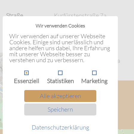
Straße
Kurfürstenstraße 7a
Wir verwenden Cookies
Stadt
54516 Wittlich
Wir verwenden auf unserer Webseite
Bundesland
Rheinland-Pfalz
Cookies. Einige sind unerlässlich und
andere helfen uns dabei, Ihre Erfahrung
Land
Deutschland
mit unserer Webseite besser zu
verstehen und zu verbessern.
Lehrsaal des DRK, 1. Stock, Kurfürstenstr. 7a
Essenziell
Statistiken
Marketing
Alle akzeptieren
Speichern
Datenschutzerklärung