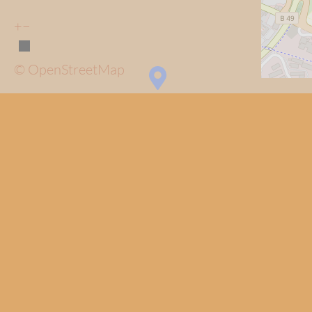
+
−
© OpenStreetMap