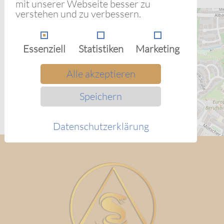
mit unserer Webseite besser zu
verstehen und zu verbessern.
Straße
Bahnhofstraße 25
Stadt
54634 Bitburg
Essenziell
Statistiken
Marketing
Bundesland
Rheinland-Pfalz
Alle akzeptieren
Land
Deutschland
Speichern
im CityFit
Datenschutzerklärung